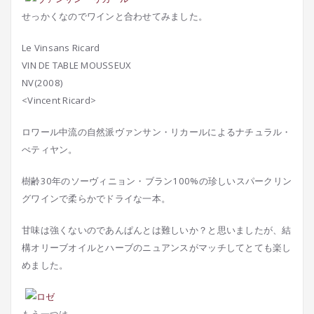
せっかくなのでワインと合わせてみました。
Le Vinsans Ricard
VIN DE TABLE MOUSSEUX
NV(2008)
<Vincent Ricard>
ロワール中流の自然派ヴァンサン・リカールによるナチュラル・
ぺティヤン。
樹齢30年のソーヴィニョン・ブラン100%の珍しいスパークリン
グワインで柔らかでドライな一本。
甘味は強くないのであんぱんとは難しいか？と思いましたが、結
構オリーブオイルとハーブのニュアンスがマッチしてとても楽し
めました。