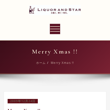
内
容
を
ス
LIQUOR AND STAR
キ
ナ
世界のリカーショップ
ッ
ビ
プ
ゲ
ー
Merry Xmas !!
シ
ョ
ホーム
Merry Xmas !!
ン
切
り
替
え
2009年12月24日