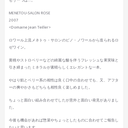
もう一つは…。
MENETOU-SALON ROSE
2007
<Domaine Jean Teiller>
ロワール上流メネトゥ・サロンのピノ・ノワールから造られるロ
ゼワイン。
黄桃やストロベリーなどの綺麗な酸を伴うフレッシュな果実味と
引き締まったミネラルが素晴らしくエレガントな一本。
やはり餡とベリー系の相性は良く口中の合わせでも、又、アフタ
ーの爽やかさもどちらも相性良く楽しめました。
ちょっと面白い組み合わせでしたが意外と面白い発見がありまし
た。
今後も機会があれば惣菜やちょっとしたものに合わせてご報告し
たいと思います。