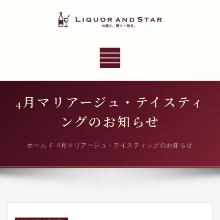
内
容
を
ス
LIQUOR AND STAR
キ
ナ
世界のリカーショップ
ッ
ビ
プ
ゲ
ー
4月マリアージュ・テイスティ
シ
ングのお知らせ
ョ
ン
ホーム
4月マリアージュ・テイスティングのお知らせ
切
り
替
え