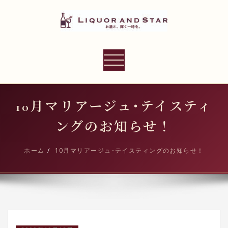
内
容
を
ス
LIQUOR AND STAR
キ
ナ
世界のリカーショップ
ッ
ビ
プ
ゲ
ー
10月マリアージュ･テイスティ
シ
ングのお知らせ！
ョ
ン
ホーム
10月マリアージュ･テイスティングのお知らせ！
切
り
替
え