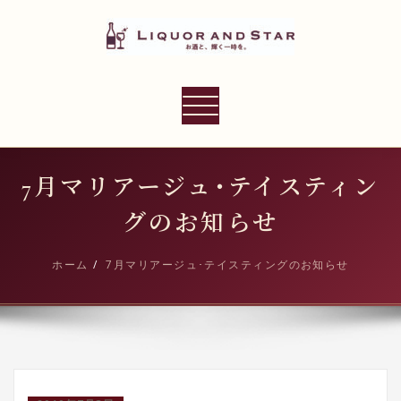
内
容
を
ス
LIQUOR AND STAR
キ
ナ
世界のリカーショップ
ッ
ビ
プ
ゲ
ー
7月マリアージュ･テイスティン
シ
グのお知らせ
ョ
ン
ホーム
7月マリアージュ･テイスティングのお知らせ
切
り
替
え