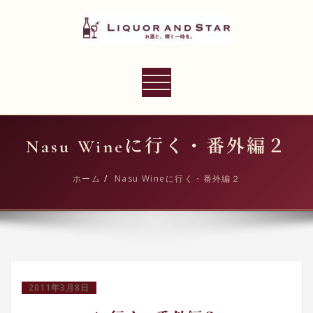
内
容
を
ス
LIQUOR AND STAR
キ
ナ
世界のリカーショップ
ッ
ビ
プ
ゲ
ー
Nasu Wineに行く・番外編２
シ
ョ
ホーム
Nasu Wineに行く・番外編２
ン
切
り
替
え
2011年3月8日