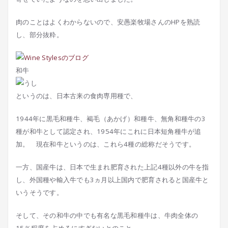
肉のことはよくわからないので、安愚楽牧場さんのHPを熟読
し、部分抜粋。
和牛
というのは、日本古来の食肉専用種で、
1944年に黒毛和種牛、褐毛（あかげ）和種牛、無角和種牛の3
種が和牛として認定され、1954年にこれに日本短角種牛が追
加。 現在和牛というのは、これら4種の総称だそうです。
一方、国産牛は、日本で生まれ肥育された上記4種以外の牛を指
し、外国種や輸入牛でも3ヵ月以上国内で肥育されると国産牛と
いうそうです。
そして、その和牛の中でも有名な黒毛和種牛は、牛肉全体の