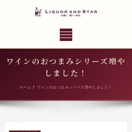
内
容
を
ス
LIQUOR AND STAR
キ
ナ
世界のリカーショップ
ッ
ビ
プ
ゲ
ー
ワインのおつまみシリーズ増や
シ
しました！
ョ
ン
ホーム
ワインのおつまみシリーズ増やしました！
切
り
替
え