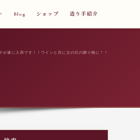
ト
Blog
ショップ
造り手紹介
テが遂に入荷です！！ワインと共に父の日の贈り物に！！