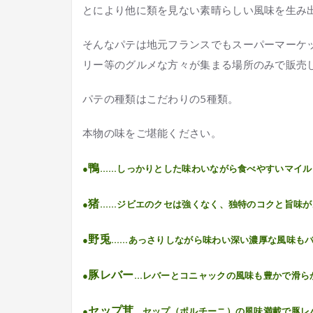
とにより他に類を見ない素晴らしい風味を生み
そんなパテは地元フランスでもスーパーマーケ
リー等のグルメな方々が集まる場所のみで販売
パテの種類はこだわりの5種類。
本物の味をご堪能ください。
鴨
●
……しっかりとした味わいながら食べやすいマイル
猪
●
……ジビエのクセは強くなく、独特のコクと旨味が
野兎
●
……あっさりしながら味わい深い濃厚な風味も
豚レバー
●
…レバーとコニャックの風味も豊かで滑ら
セップ茸
●
…セップ（ポルチーニ）の風味満載で豚レ