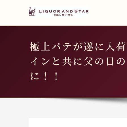
LIQUOR AND STAR
内
容
世界のリカーショップ
を
ス
キ
極上パテが遂に入荷
ッ
プ
インと共に父の日の
に！！