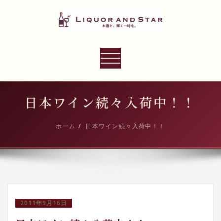
内
容
を
ス
LIQUOR AND STAR
キ
ナ
世界のリカーショップ
ッ
ビ
プ
ゲ
ー
日本ワイン続々入荷中！！
シ
ョ
ホーム
日本ワイン続々入荷中！！
ン
切
り
替
え
2011年9月16日