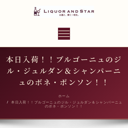
内
容
を
ス
LIQUOR AND STAR
キ
ナ
世界のリカーショップ
ッ
ビ
プ
ゲ
ー
本日入荷！！ブルゴーニュのジ
シ
ル・ジュルダン＆シャンパーニ
ョ
ン
ュのボネ・ポンソン！！
切
り
ホーム
本日入荷！！ブルゴーニュのジル・ジュルダン＆シャンパーニュ
替
のボネ・ポンソン！！
え