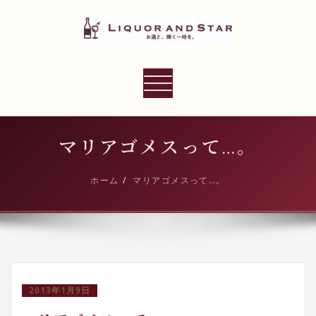
内
容
を
ス
LIQUOR AND STAR
キ
ナ
世界のリカーショップ
ッ
ビ
プ
ゲ
ー
マリアゴメスって…。
シ
ョ
ホーム
マリアゴメスって…。
ン
切
り
替
え
2013年1月9日