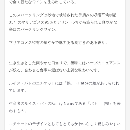
で全く新たなワインを生み出している。
このスパークリングは砂地で栽培された手摘みの収穫平均樹齢
35年のマリアゴメス95％とアリント5％から造られる爽やかな
辛口スパークリングワイン。
マリアゴメス特有の華やかで魅力ある奥行きのある香り。
生き生きとした爽やかな口当りで、後味にはハーブのニュアンス
が残る、合わせる食事を選ばない上質な味わいです。
ルイス・パトのエチケットには「鴨」（Pato) の絵があしらわれ
ています。
生産者のルイス・パトのFamily Nameである「パト」（鴨）を表
わすもの。
エチケットのデザインとしてもとてもかわいらしく親しみやすい