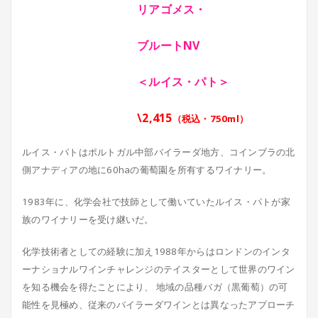
リアゴメス・
ブルートNV
＜ルイス・パト＞
\2,415
（税込・750ml）
ルイス・パトはポルトガル中部バイラーダ地方、コインブラの北
側アナディアの地に60haの葡萄園を所有するワイナリー。
1983年に、化学会社で技師として働いていたルイス・パトが家
族のワイナリーを受け継いだ。
化学技術者としての経験に加え1988年からはロンドンのインタ
ーナショナルワインチャレンジのテイスターとして世界のワイン
を知る機会を得たことにより、 地域の品種バガ（黒葡萄）の可
能性を見極め、従来のバイラーダワインとは異なったアプローチ