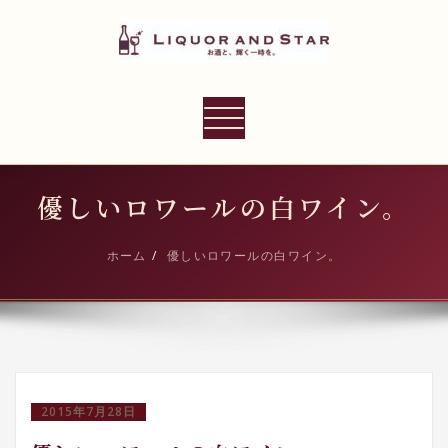
内
容
を
ス
LIQUOR AND STAR
キ
ナ
世界のリカーショップ
ッ
ビ
プ
ゲ
ー
優しいロワールの白ワイン。
シ
ョ
ホーム
優しいロワールの白ワイン。
ン
切
り
替
え
2015年7月28日