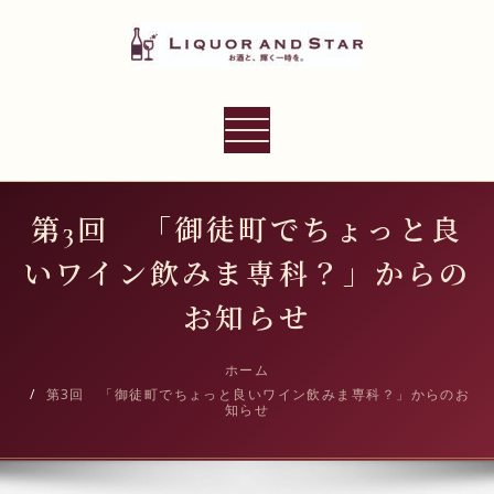
内
容
を
ス
LIQUOR AND STAR
キ
ナ
世界のリカーショップ
ッ
ビ
プ
ゲ
ー
第3回 「御徒町でちょっと良
シ
いワイン飲みま専科？」からの
ョ
ン
お知らせ
切
り
ホーム
第3回 「御徒町でちょっと良いワイン飲みま専科？」からのお
替
知らせ
え