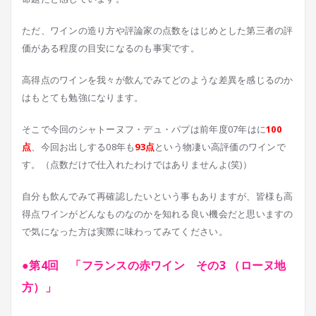
ただ、ワインの造り方や評論家の点数をはじめとした第三者の評
価がある程度の目安になるのも事実です。
高得点のワインを我々が飲んでみてどのような差異を感じるのか
はもとても勉強になります。
そこで今回のシャトーヌフ・デュ・パプは前年度07年はに
100
点
、今回お出しする08年も
93点
という物凄い高評価のワインで
す。（点数だけで仕入れたわけではありませんよ(笑)）
自分も飲んでみて再確認したいという事もありますが、皆様も高
得点ワインがどんなものなのかを知れる良い機会だと思いますの
で気になった方は実際に味わってみてください。
●第4回 「フランスの赤ワイン その3 （ローヌ地
方）」