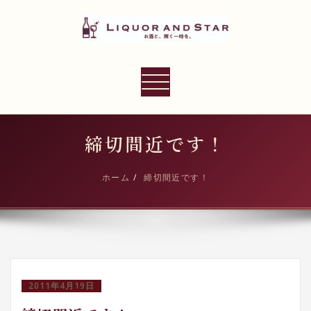
内
容
を
ス
LIQUOR AND STAR
キ
ナ
世界のリカーショップ
ッ
ビ
プ
ゲ
ー
締切間近です！
シ
ョ
ホーム
締切間近です！
ン
切
り
替
え
2011年4月19日