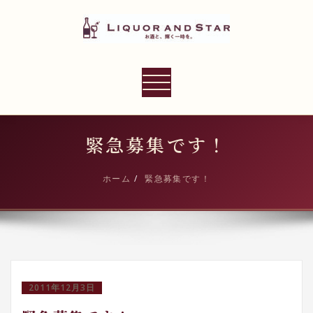
内
容
を
ス
LIQUOR AND STAR
キ
ナ
世界のリカーショップ
ッ
ビ
プ
ゲ
ー
緊急募集です！
シ
ョ
ホーム
緊急募集です！
ン
切
り
替
え
2011年12月3日