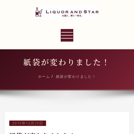
内
容
を
ス
LIQUOR AND STAR
キ
ナ
世界のリカーショップ
ッ
ビ
プ
ゲ
ー
紙袋が変わりました！
シ
ョ
ホーム
紙袋が変わりました！
ン
切
り
替
え
2010年12月29日