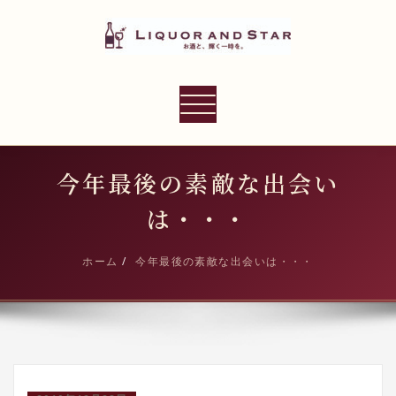
内
容
を
ス
LIQUOR AND STAR
キ
ナ
世界のリカーショップ
ッ
ビ
プ
ゲ
ー
今年最後の素敵な出会い
シ
は・・・
ョ
ン
ホーム
今年最後の素敵な出会いは・・・
切
り
替
え