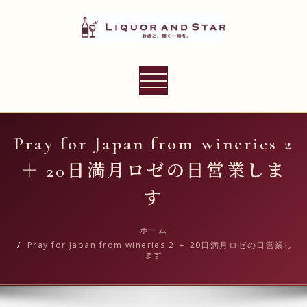
内
容
を
ス
LIQUOR AND STAR
キ
ナ
世界のリカーショップ
ッ
ビ
プ
ゲ
ー
Pray for Japan from wineries 2
シ
＋ 20日満月ロゼの日営業しま
ョ
ン
す
切
り
ホーム
Pray for Japan from wineries 2 ＋ 20日満月ロゼの日営業し
替
ます
え