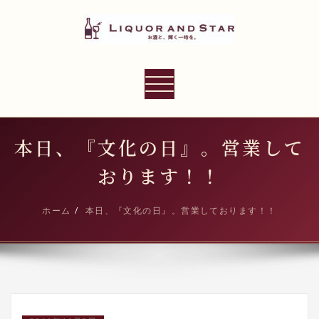
内
容
を
ス
LIQUOR AND STAR
キ
ナ
世界のリカーショップ
ッ
ビ
プ
ゲ
ー
本日、『文化の日』。営業して
シ
おります！！
ョ
ン
ホーム
本日、『文化の日』。営業しております！！
切
り
替
え