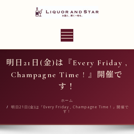
内
容
を
ス
LIQUOR AND STAR
キ
ナ
世界のリカーショップ
ッ
ビ
プ
ゲ
ー
明日21日(金)は『Every Friday ,
シ
Champagne Time ! 』開催で
ョ
ン
す！
切
り
ホーム
明日21日(金)は『Every Friday , Champagne Time ! 』開催で
替
す！
え