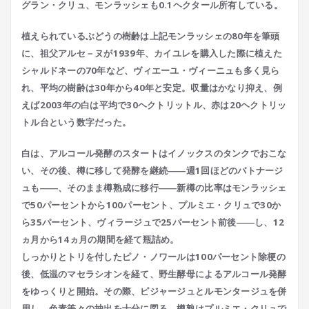
グラン・クリュ、モンラッシェも0.1ヘクタール所有している。
植えられているぶどうの樹齢は上記モンラッシェの80年を筆頭
に、祖父アルセ－ヌが1939年、カイユレを購入した際に植えた
シャルドネーの70年など、ヴィエーユ・ヴィーニュも多く見ら
れ、平均の樹齢は30年から40年と安定。収量はかなり抑え、例
えば2003年の白は平均で30ヘクトリットル、赤は20ヘクトリッ
トル台という数字だった。
白は、アルコール発酵のスタートはイノックスのタンクでおこな
い、その後、樽に移して発酵を継続――週1回ほどのバトナージ
ュも――、そのまま樽熟成に移行――新樽の比率はモンラッシェ
で50パーセントから100パーセント、プルミエ・クリュで30か
ら35パーセント、ヴィラージュで25パーセント前後――し、12
ヵ月から14ヵ月の期間を経て瓶詰め。
しっかりとトリを付したピノ・ノワールは100パーセント除梗の
後、低温のマセラシオンを経て、野生酵母によるアルコール発酵
をゆっくりと開始。その際、ピジャージュとルモンタージュを併
用し、色素等々の抽出を十分に図る。樽熟はプルミエ・クリュで