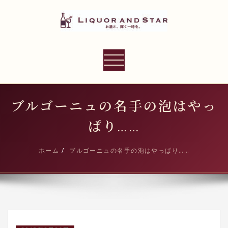
内
容
を
ス
LIQUOR AND STAR
キ
ナ
世界のリカーショップ
ッ
ビ
プ
ゲ
ー
ブルゴーニュの名手の泡はやっ
シ
ぱり……
ョ
ン
ホーム
ブルゴーニュの名手の泡はやっぱり……
切
り
替
え