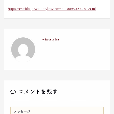
http://ameblo.jp/winestyles/theme-10059354281.html
winestyles
コメントを残す