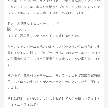
が大事、シャンパーニュと並び世界中で最も高品質なピノ・ノワ
ールとシャルドネを産みだす場所がブルゴーニュ地方ですからク
レマンも他のフランスの地方より頭一つ抜けています。
瓶内二次発酵をするスパークリング
はまず、高品質なスティルワインを造れるかが鍵。
ただ、シャンパーニュ地方のようにスパークリングに特化して生
産しているのに対し、ブルゴーニュ地方ではスティルワインのみ
の生産者が多く、スター生産者などは造っていない事も多いので
す。
その中で、銘醸村シャサーニュ・モンラッシェ村でほぼ自家消費
用としてほんの少しですがスーパースターがクレマンを生産して
います。
それは以前、ロゼのクレマンもお勧めして人気を博したアミオ・
ギィ・エ・フィスです。