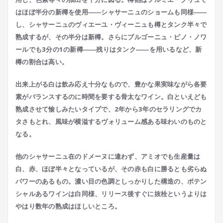
はほぼ半分の新樽を使用――シャサーニュのショームも同様――
し、シャサーニュのヴィエーユ・ヴィーニュも樽とタンク半々で
熟成するが、その半分は新樽。さらにブルゴーニュ・ピノ・ノワ
ールでも3分の1の新樽――残りはタンク――を用いるなど、新
樽の割合は高い。
出来上がる白は飲み応え十分なもので、豊かな果実味ながら各要
素がバランスするのに時間を要する骨太なワイン。白といえども
熟成させて愉しみたいタイプで、2年から3年のセラリングでカ
タさもとれ、風味が横溢するヴォリューム感ある味わいのものと
なる。
他のシャサーニュ在のドメーヌに違わず、アミオでも生産量は
白、赤、ほぼ半々となっているが、その赤も白に勝るとも劣らぬ
パワーのあるもの。濃い目の色調としっかりした構造の、ポテン
シャルあるワインは白同様、リリース後すぐに抜栓というよりは
やはり数年の熟成はほしいところ。