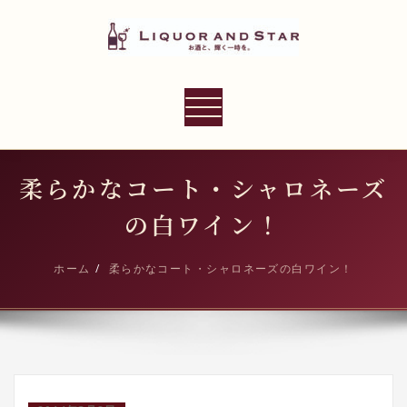
内
容
を
ス
LIQUOR AND STAR
キ
ナ
世界のリカーショップ
ッ
ビ
プ
ゲ
ー
柔らかなコート・シャロネーズ
シ
の白ワイン！
ョ
ン
ホーム
柔らかなコート・シャロネーズの白ワイン！
切
り
替
え