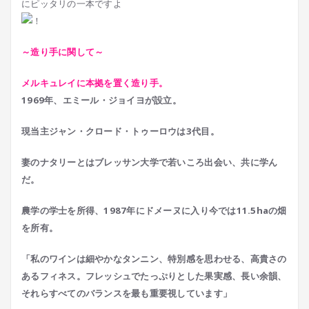
にピッタリの一本ですよ
～造り手に関して～
メルキュレイに本拠を置く造り手。
1969年、エミール・ジョイヨが設立。
現当主ジャン・クロード・トゥーロウは3代目。
妻のナタリーとはブレッサン大学で若いころ出会い、共に学ん
だ。
農学の学士を所得、1987年にドメーヌに入り今では11.5haの畑
を所有。
「私のワインは細やかなタンニン、特別感を思わせる、高貴さの
あるフィネス。フレッシュでたっぷりとした果実感、長い余韻、
それらすべてのバランスを最も重要視しています」