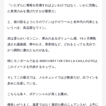
「いたずらに葡萄を収穫すればよいわけではなく、いかに完熟し
た果実のみを選びだすかが重要だ」
と、彼の語るようにそのワインはテロワールと各年代の代表とも
いうべき、高品質なワイン。
赤は柔らかいタンニン、厚みのあるボリューム感、18ヶ月樽熟
成され凝縮感、華やかさ、果実味など、どれをとっても充分で、
かつ調和に優れたものがある。
特にモノポールである MERCUREY 1ER CRU LA CAILLOUTEは
このドメーヌを代表するキュヴェ。
そしてこの蔵元では、メルキュレイでは少数派だが、白ワインを
多めに生産している。
こちらも各々、ポテンシャルが高くお薦め。
樽使いがうまく、過度ではなく適切な樽のニュアンスが、上手に