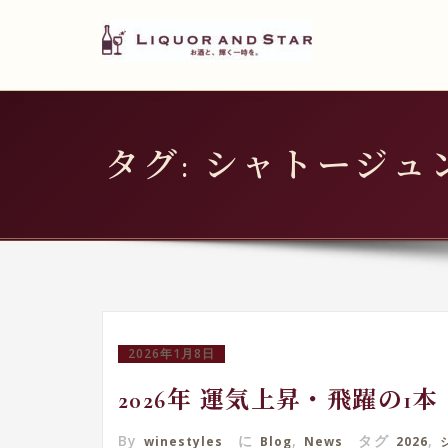
LIQUOR AND STAR
内
容
世界のリカーショップ
を
ス
キ
タグ: シャトージュ
ッ
プ
2026年1月8日
2026年 運気上昇・飛躍の1本
By
に
,
タグ
,
winestyles
Blog
News
2026