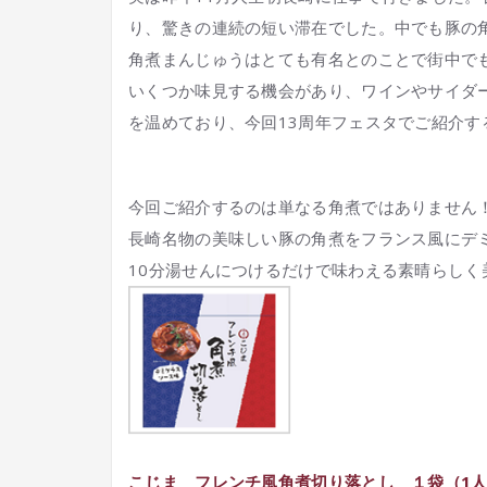
り、驚きの連続の短い滞在でした。中でも豚の
角煮まんじゅうはとても有名とのことで街中で
いくつか味見する機会があり、ワインやサイダ
を温めており、今回13周年フェスタでご紹介す
今回ご紹介するのは単なる角煮ではありません
長崎名物の美味しい豚の角煮をフランス風にデ
10分湯せんにつけるだけで味わえる素晴らし
こじま フレンチ風角煮切り落とし １袋（1人前