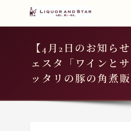
LIQUOR AND STAR
内
容
世界のリカーショップ
を
ス
キ
【4月2日のお知らせ
ッ
プ
ェスタ「ワインとサ
ッタリの豚の角煮販