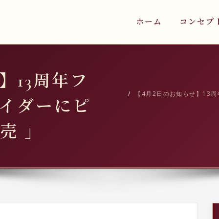
ホーム
コンセプ
】13周年フ
【4月2日のお知らせ】13
イダーにピ
売 」