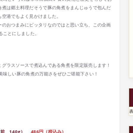
角煮は郷土料理だそうで豚の角煮をまんじゅうで包んだ
も空港でもよく見かけました。
ーのおつまみにピッタリなのではと思い立ち、この企画
ることにしました。
！
ミグラスソースで煮込んである角煮を限定販売します！
く美味しい豚の角煮の万能さをぜひご堪能下さい！
 140g）
486円（税込み）