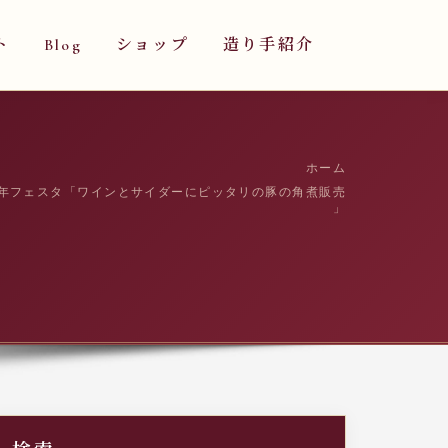
ト
Blog
ショップ
造り手紹介
ホーム
周年フェスタ「ワインとサイダーにピッタリの豚の角煮販売
」