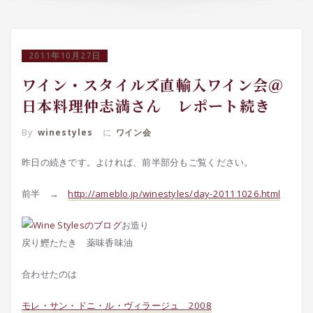
2011年10月27日
ワイン・スタイルズ直輸入ワイン会＠
日本料理仲志満さん レポート続き
By
winestyles
に
ワイン会
昨日の続きです。よければ、前半部分もご覧ください。
前半 →
http://ameblo.jp/winestyles/day-20111026.html
お造り
戻り鰹たたき 薬味香味油
合わせたのは
モレ・サン・ドニ・ル・ヴィラージュ 2008