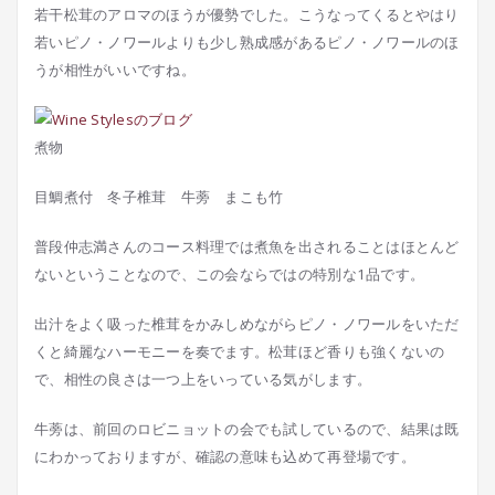
若干松茸のアロマのほうが優勢でした。こうなってくるとやはり
若いピノ・ノワールよりも少し熟成感があるピノ・ノワールのほ
うが相性がいいですね。
煮物
目鯛煮付 冬子椎茸 牛蒡 まこも竹
普段仲志満さんのコース料理では煮魚を出されることはほとんど
ないということなので、この会ならではの特別な1品です。
出汁をよく吸った椎茸をかみしめながらピノ・ノワールをいただ
くと綺麗なハーモニーを奏でます。松茸ほど香りも強くないの
で、相性の良さは一つ上をいっている気がします。
牛蒡は、前回のロビニョットの会でも試しているので、結果は既
にわかっておりますが、確認の意味も込めて再登場です。