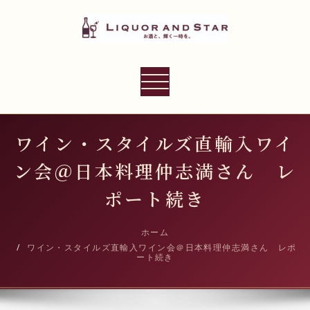
内
容
を
ス
LIQUOR AND STAR
キ
ナ
世界のリカーショップ
ッ
ビ
プ
ゲ
ー
ワイン・スタイルズ直輸入ワイ
シ
ン会＠日本料理仲志満さん レ
ョ
ン
ポート続き
切
り
ホーム
ワイン・スタイルズ直輸入ワイン会＠日本料理仲志満さん レポ
替
ート続き
え