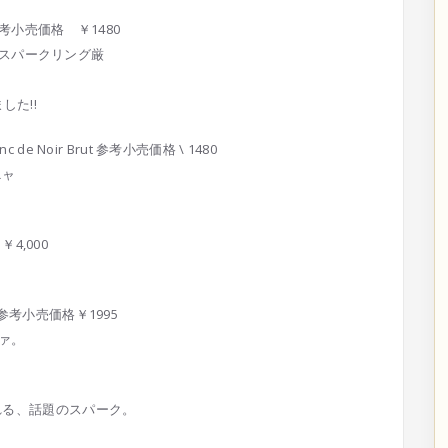
 NV 参考小売価格 ￥1480
チ・スパークリング厳
ま
した!!
lanc de Noir Brut 参考小売価格 \ 1480
ニャ
 ￥4,000
2009 参考小売価格￥1995
ァ。
れる
、話題のスパーク。