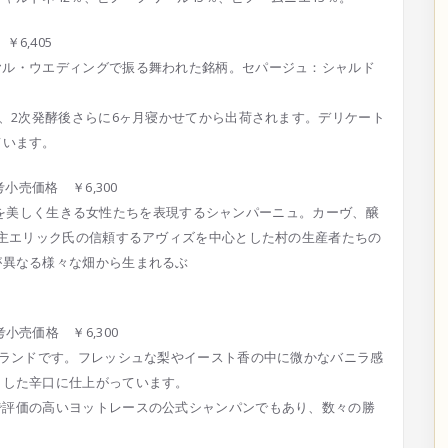
 ￥6,405
ヤル
・ウエディングで振る舞われた銘柄。セパージュ：シャル
ド
、2次発酵後さらに6ヶ月寝かせてから出荷されます。デ
リケート
ています。
V 参考小売価格 ￥6,300
代を美しく生きる女性たちを表現するシャン
パーニュ。カーヴ、醸
主エリック氏の信頼するアヴィズを
中心とした村の生産者たちの
が異なる様々な畑から生まれるぶ
V 参考小売価格 ￥6,300
ランドです。フレッシュな梨やイースト香の中に微かなバ
ニラ感
とした辛口に仕上がっています。
で評
価の高いヨットレースの公式シャンパンでもあり、数々の
勝