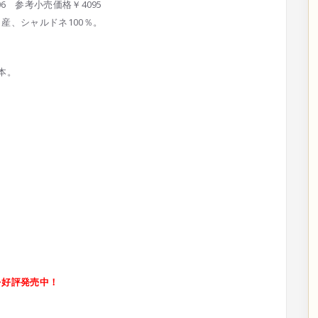
lanc 2006 参考小売価格￥4095
ラ産
、シャルドネ100％。
本
。
を好評発売中！