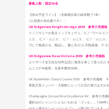
募集人数：限定50名
【供出予定ワイン】（全銘柄合算の総本数で1本/
1人程度の供出量です）：
UK Ridgeview Knightsbridge 2009 参考小売価格
リッジヴューが造るトップキュヴェ。ピノ･ワール ピノ･ワ
ニエ 、ピノ・ムニエ 、ピノ・ムニエ 、ピノ・ムニエ 
ヴにて熟成させ、瓶詰し、澱と共22 か月熟成後、デゴルジュし
UK Ridgeview Rose Victoria 2009 参考小売価格 
エリザベス女王在位60年記念に敬意を表して造られた
ムニエ37%使用。生産本数8000本。
UK Nyetimber Classic Cuvee 2005 参考小売価格 ￥
英国王室メンバー・大使館にとって公式の場では欠か
Champagne Gosset Brut Excellence NV 参考小売価
通好みのシャンパンともいわれる「ゴッセ」。1584年
小さく偉大なシャンパンメゾン」と呼ばれています
。