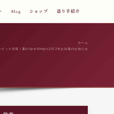
ト
Blog
ショップ
造り手紹介
ホーム
ピック目前！夏のSparklmpic2012＠お台場のお知らせ