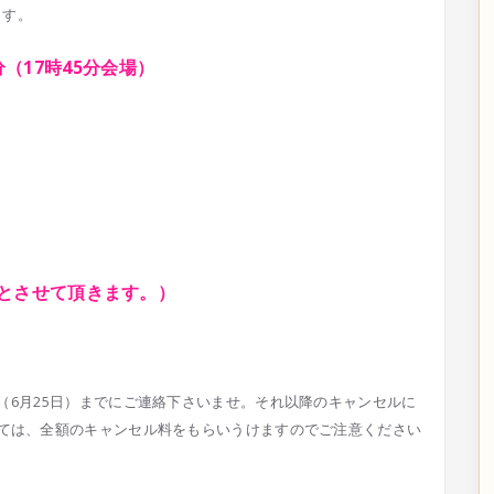
ます
。
分（1
7時45分会場）
とさせて頂きます。）
（
6月25日）までにご連絡下さいませ。それ以降のキャン
セルに
ては、全額のキャンセル料をもらいうけますのでご注
意ください