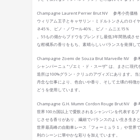
Champagne Laurent Perrier Brut NV 参考小売価格
ウィリアム王子とキャサリン・ミドルトンさんのロイ
ネ45％、ピノ・ノワール40％、ピノ・ムニエ15％
。55もの畑からブドウをブレンドし最低3年間熟成させ
な柑橘系の香りをもち、素晴らしいバランスを発
揮し
Champagne Zoemi de Souza Brut Marveille N
シャンパーニュ “ゾエミ・ド・スーザ” は、まさに現
造所は100%グラン・クリュのア
ヴィズにあります。当
丹念な仕事により、色合いや
香り、そして土壌の特徴
どうを使用しています。
Champagne G.H. Mumm Cordon Rouge Brut N
世界100カ国以上で愛飲されるシャンパンを代表するブ
じさせる香りがあり、繊細でバランスのよい生き生
き
世界最高峰の自動車レース「フォーミュラ１」や世界
利のシーンに華やかな彩りを加えています。