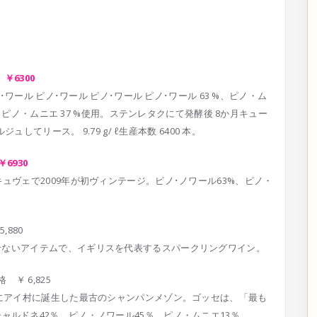
 ￥6300
ール ピノ･ワール ピノ･ワール ピノ･ワール 63 %、ピノ・ム
、ピノ・ムニエ 37 %使用。ステンレタクにて発酵後 8か月キュー
てリース。 9.79 g/ ℓ生産本数 6400 本。
￥6930
キ
ュヴェで2009年が初ヴィンテージ。ピノ･ノワール6
3%、ピノ・
5,880
せな
いアイテムで、イギリスを代表するスパークリングワイン
。
格 ￥ 6,825
にアイ村に誕生した最古のシャンパンメゾン。ゴッセは、
「最も
シャルドネ42％、ピノ・ノワール45％、ピノ・ムニ
エ13％。