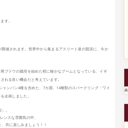
きます。
が開催されます。世界中から集まるアスリート達の競演
に、今か
ン用
ブドウの栽培を始めた程に秘かなブームとなっている、イ
ギ
目
される良い機会だと考えてい
ます。
シ
ャンパン4種を含めた、7カ国、14種類のスパークリン
グ・ワイ
会を企画しました。
012」。
エクセレンスな雰囲気の中、
を
、共に楽しみましょう！！