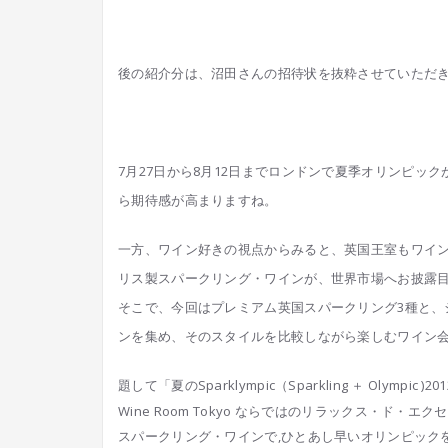
後の紹介分は、沼田さんの招待状を抜粋させていただ
7月27日から8月12日までロンドンで夏季オリンピッ
ク
ら期待感が高まりますね。
一方、ワイン好きの視点からみると、英国王室もワイ
リス製スパークリング・ワインが、世界市場へお披露
そこで、今回はプレミアム英国スパークリング3種と、
ンを集め、そのスタイルを比較しながら楽しむワ
イン
題して「夏のSparklymp
ic（Sparkling ＋ Olympic )2
Wine Room Tokyo ならではのリラックス・ド・
スパークリング・ワインで,ひとあし早いオリンピック