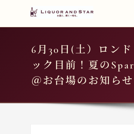
LIQUOR AND STAR
内
容
世界のリカーショップ
を
ス
キ
6月30日(土）ロン
ッ
プ
ック目前！夏のSparkl
＠お台場のお知らせ