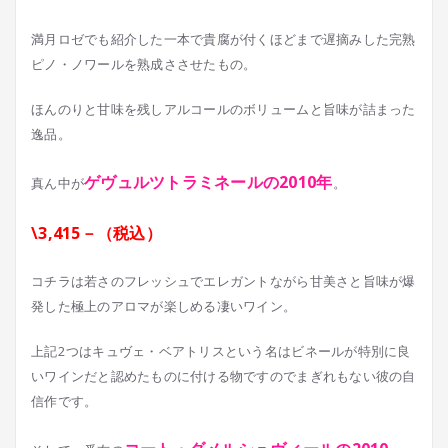
満月ロゼでも紹介した一本で貴腐が付くほどまで遅摘みした完熟
ピノ・ノワールを熟成ささせたもの。
ほんのりと甘味を残しアルコールのボリュームと旨味が詰まった
逸品。
ゲヴュルツトラミネールの2010年
真ん中が
。
\3,415－（税込）
コチラは若さのフレッシュでエレガントながら甘美さと旨味が爆
発した極上のアロマが楽しめる凄いワイン。
上記2つはキュヴェ・ベアトリスという名はビネールが特別に良
いワインだと認めたものに付ける物ですのでまぎれもない彼の自
信作です。