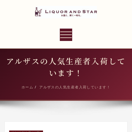
内
容
を
ス
LIQUOR AND STAR
キ
ナ
世界のリカーショップ
ッ
ビ
プ
ゲ
ー
アルザスの人気生産者入荷して
シ
います！
ョ
ン
ホーム
アルザスの人気生産者入荷しています！
切
り
替
え