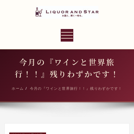
内
容
を
ス
LIQUOR AND STAR
キ
ナ
世界のリカーショップ
ッ
ビ
プ
ゲ
ー
今月の『ワインと世界旅
シ
行！！』残りわずかです！
ョ
ン
ホーム
今月の『ワインと世界旅行！！』残りわずかです！
切
り
替
え