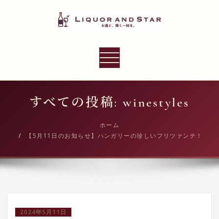
内
容
を
ス
LIQUOR AND STAR
キ
ナ
世界のリカーショップ
ッ
ビ
プ
ゲ
ー
すべての投稿: winestyles
シ
ョ
ホーム
【5月11日のお知らせ】ハンガリーの珍しいフリツァンテ！
ン
切
り
替
え
2024年5月11日