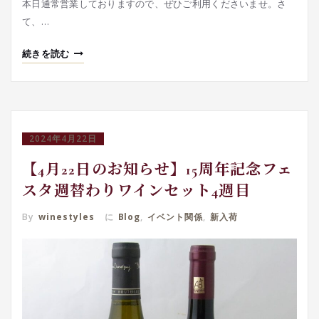
本日通常営業しておりますので、ぜひご利用くださいませ。さ
て、…
続きを読む
2024年4月22日
【4月22日のお知らせ】15周年記念フェ
スタ週替わりワインセット4週目
By
winestyles
に
Blog
,
イベント関係
,
新入荷