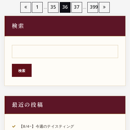
投
1
35
36
37
399
…
…
稿
検索
の
ペ
ー
ジ
検索
送
り
最近の投稿
【8/4~】今週のテイスティング