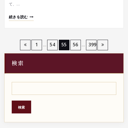
て、…
続きを読む
投
1
54
55
56
399
…
…
稿
検索
の
ペ
ー
ジ
検索
送
り