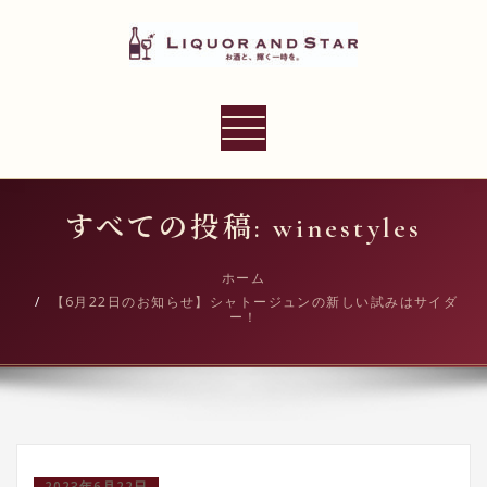
内
容
を
ス
LIQUOR AND STAR
キ
ナ
世界のリカーショップ
ッ
ビ
プ
ゲ
ー
すべての投稿: winestyles
シ
ョ
ホーム
【6月22日のお知らせ】シャトージュンの新しい試みはサイダ
ン
ー！
切
り
替
え
2023年6月22日