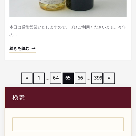
本日は通常営業いたしますので、ぜひご利用くださいませ。今年
の…
続きを読む
投
1
64
65
66
399
…
…
稿
検索
の
ペ
ー