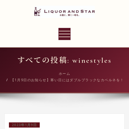
内
容
を
ス
LIQUOR AND STAR
キ
ナ
世界のリカーショップ
ッ
ビ
プ
ゲ
ー
すべての投稿: winestyles
シ
ョ
ホーム
【1月9日のお知らせ】寒い日にはダブルブラックなカベルネを！
ン
切
り
替
え
2023年1月9日