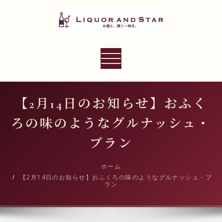
内
容
を
ス
LIQUOR AND STAR
キ
ナ
世界のリカーショップ
ッ
ビ
プ
ゲ
ー
【2月14日のお知らせ】おふく
シ
ろの味のようなグルナッシュ・
ョ
ン
ブラン
切
り
ホーム
【2月14日のお知らせ】おふくろの味のようなグルナッシュ・ブ
替
ラン
え