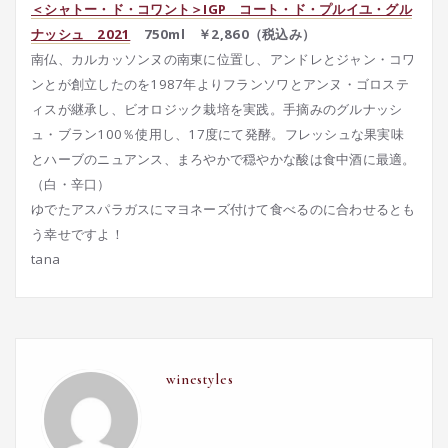
＜シャトー・ド・コワント＞IGP コート・ド・プルイユ・グル
ナッシュ 2021
750ml ￥2,860（税込み）
南仏、カルカッソンヌの南東に位置し、アンドレとジャン・コワ
ンとが創立したのを1987年よりフランソワとアンヌ・ゴロステ
ィスが継承し、ビオロジック栽培を実践。手摘みのグルナッシ
ュ・ブラン100％使用し、17度にて発酵。フレッシュな果実味
とハーブのニュアンス、まろやかで穏やかな酸は食中酒に最適。
（白・辛口）
ゆでたアスパラガスにマヨネーズ付けて食べるのに合わせるとも
う幸せですよ！
tana
winestyles