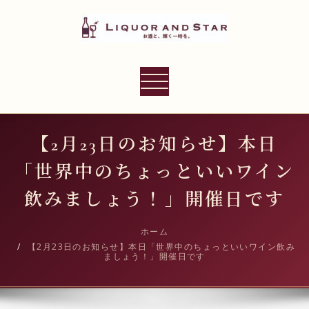
内
容
を
ス
LIQUOR AND STAR
キ
ナ
世界のリカーショップ
ッ
ビ
プ
ゲ
ー
【2月23日のお知らせ】本日
シ
「世界中のちょっといいワイン
ョ
ン
飲みましょう！」開催日です
切
り
ホーム
【2月23日のお知らせ】本日「世界中のちょっといいワイン飲み
替
ましょう！」開催日です
え