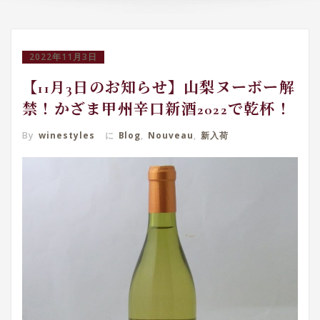
2022年11月3日
【11月3日のお知らせ】山梨ヌーボー解
禁！かざま甲州辛口新酒2022で乾杯！
By
winestyles
に
Blog
,
Nouveau
,
新入荷