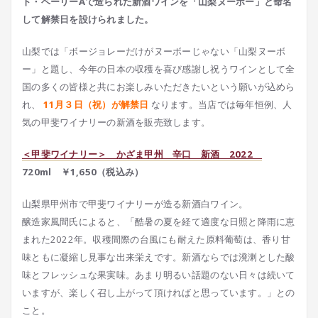
ト・ベーリーAで造られた新酒ワインを「山梨ヌーボー」と命名
して解禁日を設けられました。
山梨では「ボージョレーだけがヌーボーじゃない「山梨ヌーボ
ー」と題し、今年の日本の収穫を喜び感謝し祝うワインとして全
国の多くの皆様と共にお楽しみいただきたいという願いが込めら
れ、
11月３日（祝）が解禁日
なります。当店では毎年恒例、人
気の甲斐ワイナリーの新酒を販売致します。
＜甲斐ワイナリー＞ かざま甲州 辛口 新酒 2022
720ml ￥1,650（税込み）
山梨県甲州市で甲斐ワイナリーが造る新酒白ワイン。
醸造家風間氏によると、「酷暑の夏を経て適度な日照と降雨に恵
まれた2022年。収穫間際の台風にも耐えた原料葡萄は、香り甘
味ともに凝縮し見事な出来栄えです。新酒ならでは溌溂とした酸
味とフレッシュな果実味。あまり明るい話題のない日々は続いて
いますが、楽しく召し上がって頂ければと思っています。」との
こと。