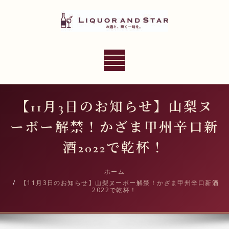
内
容
を
ス
LIQUOR AND STAR
キ
ナ
世界のリカーショップ
ッ
ビ
プ
ゲ
ー
【11月3日のお知らせ】山梨ヌ
シ
ーボー解禁！かざま甲州辛口新
ョ
ン
酒2022で乾杯！
切
り
ホーム
【11月3日のお知らせ】山梨ヌーボー解禁！かざま甲州辛口新酒
替
2022で乾杯！
え