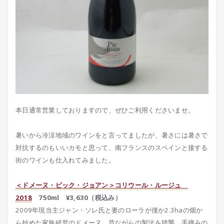
本日通常営業しておりますので、ぜひご利用くださいませ。
暑いから冷涼地域のワインをと言ってましたが、暑さには暑さで
対抗するのもいいカモと思って、南フランスのスペインと接する
街のワインも仕入れてみました。
＜ドメーヌ・ピック・ジョアン＞コリウール・ルージュ
2018
750ml ¥3,630（税込み）
2009年現当主ジャン・ソレ氏と妻のローラが僅か2.3haの畑か
ら始めた家族経営のドメーヌ。昔ながらの製法を踏襲。手摘みの