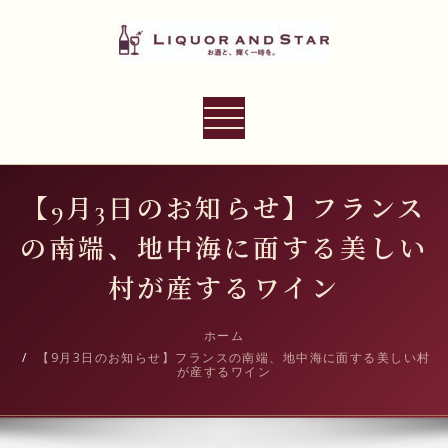
内
容
を
ス
LIQUOR AND STAR
キ
ナ
世界のリカーショップ
ッ
ビ
プ
ゲ
ー
【9月3日のお知らせ】フランス
シ
の南端、地中海に面する美しい
ョ
ン
村が産するワイン
切
り
ホーム
【9月3日のお知らせ】フランスの南端、地中海に面する美しい村
替
が産するワイン
え