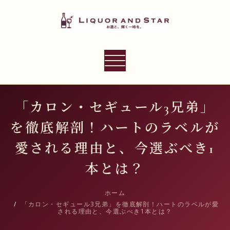
内
容
を
ス
LIQUOR AND STAR
キ
ナ
世界のリカーショップ
ッ
ビ
プ
ゲ
ー
「カロン・セギュール3兄弟」
シ
を徹底解剖！ハートのラベルが
ョ
ン
愛される理由と、今選ぶべき1
切
本とは？
り
替
ホーム
え
「カロン・セギュール3兄弟」を徹底解剖！ハートのラベルが愛
される理由と、今選ぶべき1本とは？