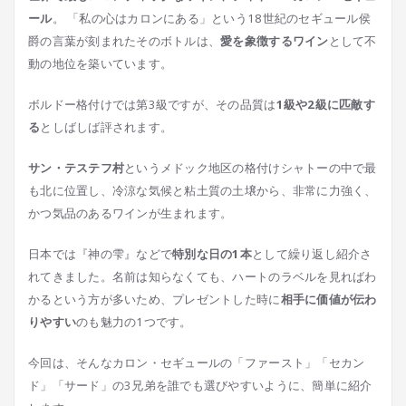
ール
。 「私の心はカロンにある」という18世紀のセギュール侯
爵の言葉が刻まれたそのボトルは、
愛を象徴するワイン
として不
動の地位を築いています。
ボルドー格付けでは第3級ですが、その品質は
1級や2級に匹敵す
る
としばしば評されます。
サン・テステフ村
というメドック地区の格付けシャトーの中で最
も北に位置し、冷涼な気候と粘土質の土壌から、非常に力強く、
かつ気品のあるワインが生まれます。
日本では『神の雫』などで
特別な日の1本
として繰り返し紹介さ
れてきました。名前は知らなくても、ハートのラベルを見ればわ
かるという方が多いため、プレゼントした時に
相手に価値が伝わ
りやすい
のも魅力の1つです。
今回は、そんなカロン・セギュールの「ファースト」「セカン
ド」「サード」の3兄弟を誰でも選びやすいように、簡単に紹介