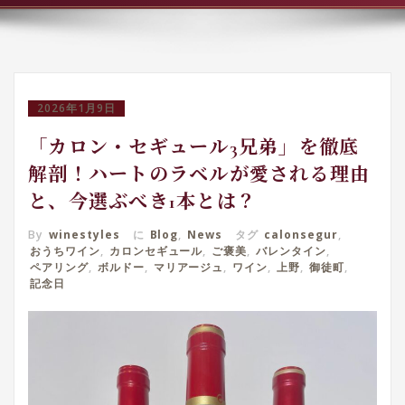
2026年1月9日
「カロン・セギュール3兄弟」を徹底
解剖！ハートのラベルが愛される理由
と、今選ぶべき1本とは？
By
winestyles
に
Blog
,
News
タグ
calonsegur
,
おうちワイン
,
カロンセギュール
,
ご褒美
,
バレンタイン
,
ペアリング
,
ボルドー
,
マリアージュ
,
ワイン
,
上野
,
御徒町
,
記念日