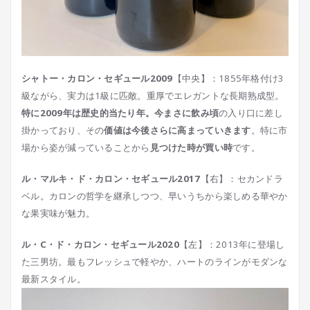
シャトー・カロン・セギュール2009
【中央】：1855年格付け3
級ながら、実力は1級に匹敵。重厚でエレガントな長期熟成型。
特に2009年は歴史的当たり年。今まさに飲み頃
の入り口に差し
掛かっており、その
価値は今後さらに高まっていきます
。特に市
場から姿が減っていることから
見つけた時が買い時
です。
ル・マルキ・ド・カロン・セギュール2017
【右】：セカンドラ
ベル。カロンの哲学を継承しつつ、早いうちから楽しめる華やか
な果実味が魅力。
ル・C・ド・カロン・セギュール2020
【左】：2013年に登場し
た三男坊。最もフレッシュで軽やか、ハートのラインがモダンな
最新スタイル。