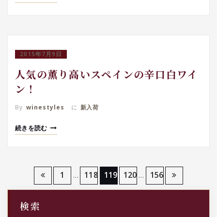
2015年7月9日
人気の薫り高いスペインの辛口白ワイ
ン！
By
winestyles
に
新入荷
続きを読む
投
1
118
119
120
156
…
…
稿
検索
の