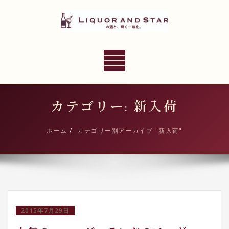
内
容
を
ス
LIQUOR AND STAR
キ
ナ
世界のリカーショップ
ッ
ビ
プ
ゲ
ー
カテゴリー: 新入荷
シ
ョ
ホーム
カテゴリー別アーカイブ "新入荷"
ン
切
り
替
え
2015年7月29日