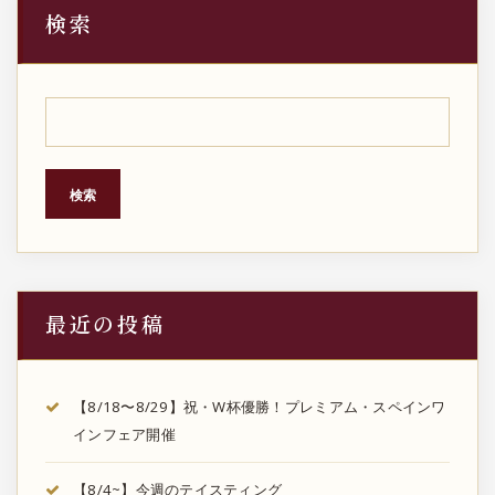
検索
の
ペ
ー
ジ
検索
送
り
最近の投稿
【8/18〜8/29】祝・W杯優勝！プレミアム・スペインワ
インフェア開催
【8/4~】今週のテイスティング