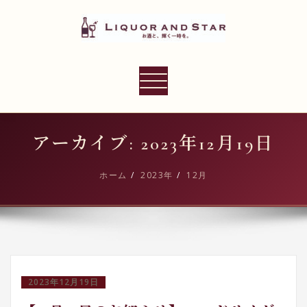
内
容
を
ス
LIQUOR AND STAR
キ
ナ
世界のリカーショップ
ッ
ビ
プ
ゲ
ー
アーカイブ: 2023年12月19日
シ
ョ
ホーム
2023年
12月
ン
切
り
替
え
2023年12月19日