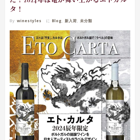
た！2024年は竜が舞い上がるエトカル
タ！
By
winestyles
に
Blog
,
新入荷
,
未分類