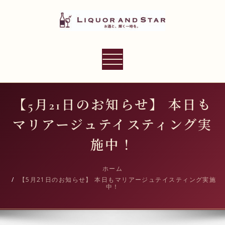
内
容
を
ス
LIQUOR AND STAR
キ
ナ
世界のリカーショップ
ッ
ビ
プ
ゲ
ー
【5月21日のお知らせ】 本日も
シ
マリアージュテイスティング実
ョ
ン
施中！
切
り
ホーム
【5月21日のお知らせ】 本日もマリアージュテイスティング実施
替
中！
え