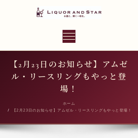
内
容
を
ス
LIQUOR AND STAR
キ
ナ
世界のリカーショップ
ッ
ビ
プ
ゲ
ー
【2月23日のお知らせ】アムゼ
シ
ル・リースリングもやっと登
ョ
ン
場！
切
り
ホーム
【2月23日のお知らせ】アムゼル・リースリングもやっと登場！
替
え