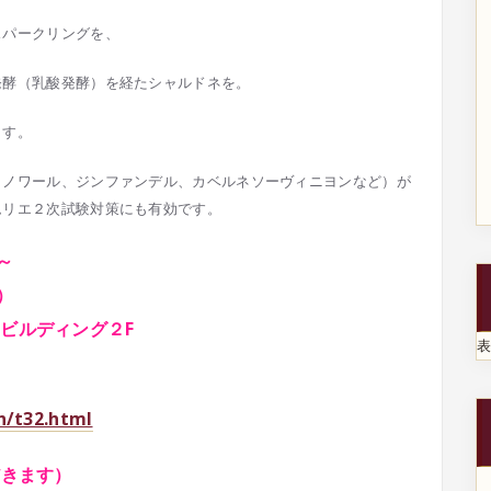
スパークリングを、
発酵（乳酸発酵）を経たシャルドネを。
ます。
ノノワール、ジンファンデル、カベルネソーヴィニヨンなど）が
ムリエ２次試験対策にも有効です。
～
）
ルディング２F
n/t32.html
だきます）