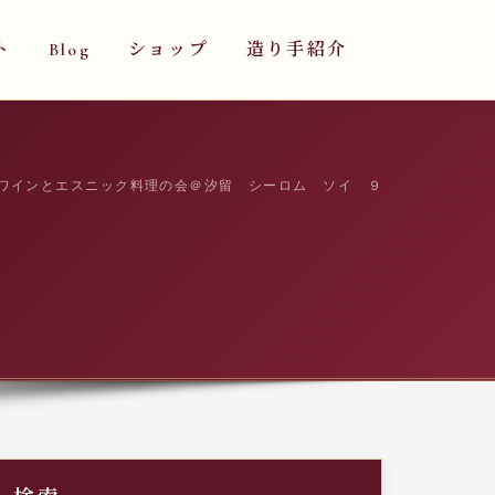
ト
Blog
ショップ
造り手紹介
米ワインとエスニック料理の会＠汐留 シーロム ソイ ９