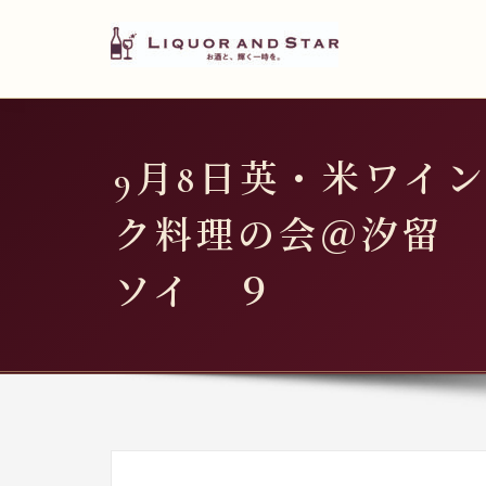
LIQUOR AND STAR
内
容
世界のリカーショップ
を
ス
キ
9月8日英・米ワイ
ッ
プ
ク料理の会＠汐留
ソイ ９