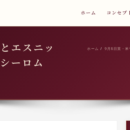
ホーム
コンセプ
ンとエスニッ
ホーム
9月8日英・
 シーロム